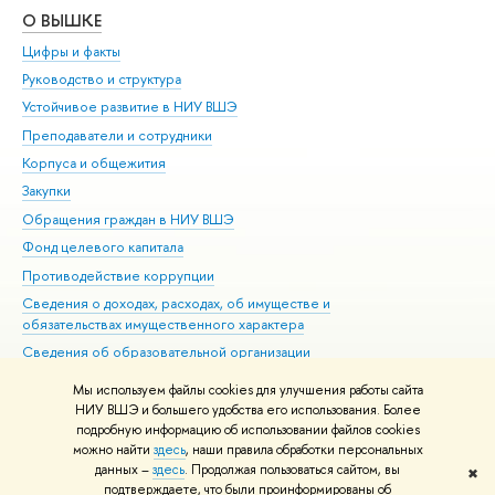
О ВЫШКЕ
ОБ
Цифры и факты
Ли
Руководство и структура
Дов
Устойчивое развитие в НИУ ВШЭ
Ол
Преподаватели и сотрудники
При
Корпуса и общежития
Вы
Закупки
При
Обращения граждан в НИУ ВШЭ
Ас
Фонд целевого капитала
До
Противодействие коррупции
Цен
Сведения о доходах, расходах, об имуществе и
Би
обязательствах имущественного характера
Об
Сведения об образовательной организации
Обр
Людям с ограниченными возможностями здоровья
Мы используем файлы cookies для улучшения работы сайта
Единая платежная страница
НИУ ВШЭ и большего удобства его использования. Более
подробную информацию об использовании файлов cookies
Работа в Вышке
можно найти
здесь
, наши правила обработки персональных
данных –
здесь
. Продолжая пользоваться сайтом, вы
✖
Редактору
подтверждаете, что были проинформированы об