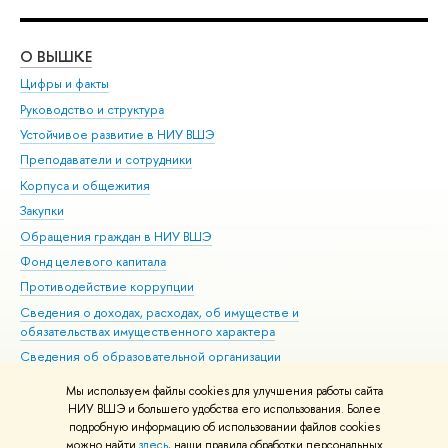
О ВЫШКЕ
ОБ
Цифры и факты
Ли
Руководство и структура
Дов
Устойчивое развитие в НИУ ВШЭ
Ол
Преподаватели и сотрудники
При
Корпуса и общежития
Вы
Закупки
При
Обращения граждан в НИУ ВШЭ
Ас
Фонд целевого капитала
До
Противодействие коррупции
Цен
Сведения о доходах, расходах, об имуществе и
Би
обязательствах имущественного характера
Об
Сведения об образовательной организации
Обр
Людям с ограниченными возможностями здоровья
Мы используем файлы cookies для улучшения работы сайта
Единая платежная страница
НИУ ВШЭ и большего удобства его использования. Более
подробную информацию об использовании файлов cookies
Работа в Вышке
можно найти
здесь
, наши правила обработки персональных