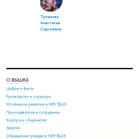
Туманова
Анастасия
Сергеевна
О ВЫШКЕ
ОБ
Цифры и факты
Ли
Руководство и структура
Дов
Устойчивое развитие в НИУ ВШЭ
Ол
Преподаватели и сотрудники
При
Корпуса и общежития
Вы
Закупки
При
Обращения граждан в НИУ ВШЭ
Ас