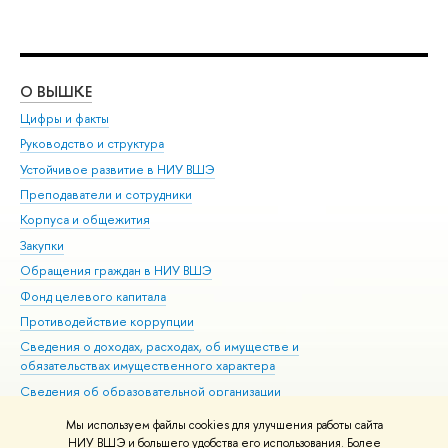
О ВЫШКЕ
ОБ
Цифры и факты
Ли
Руководство и структура
Дов
Устойчивое развитие в НИУ ВШЭ
Ол
Преподаватели и сотрудники
При
Корпуса и общежития
Вы
Закупки
При
Обращения граждан в НИУ ВШЭ
Ас
Фонд целевого капитала
До
Противодействие коррупции
Цен
Сведения о доходах, расходах, об имуществе и
Би
обязательствах имущественного характера
Об
Сведения об образовательной организации
Обр
Людям с ограниченными возможностями здоровья
Мы используем файлы cookies для улучшения работы сайта
Единая платежная страница
НИУ ВШЭ и большего удобства его использования. Более