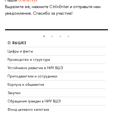
Выделите её, нажмите Ctrl+Enter и отправьте нам
уведомление. Спасибо за участие!
О ВЫШКЕ
Цифры и факты
Л
Руководство и структура
Д
Устойчивое развитие в НИУ ВШЭ
О
Преподаватели и сотрудники
П
Корпуса и общежития
В
Закупки
П
Обращения граждан в НИУ ВШЭ
А
Фонд целевого капитала
Д