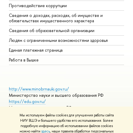
Противодействие коррупции
Ц
Сведения о доходах, расходах, об имуществе и
Б
обязательствах имущественного характера
О
Сведения об образовательной организации
О
Людям с ограниченными возможностями здоровья
Единая платежная страница
Работа в Вышке
http://www.minobrnauki.gov.ru/
Министерство науки и высшего образования РФ
https://edu.gov.ru/
Министерство просвещения РФ
https://elearning.hse.ru/mooc
Мы используем файлы cookies для улучшения работы сайта
Массовые открытые онлайн-курсы
НИУ ВШЭ и большего удобства его использования. Более
подробную информацию об использовании файлов cookies
можно найти
здесь
, наши правила обработки персональных