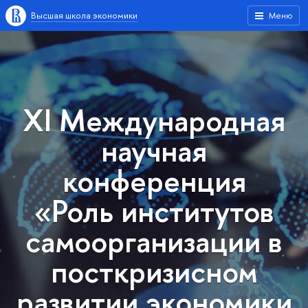
Высшая школа экономики
Меню
XI Международная
научная
конференция
«Роль институтов
самоорганизации в
посткризисном
развитии экономики