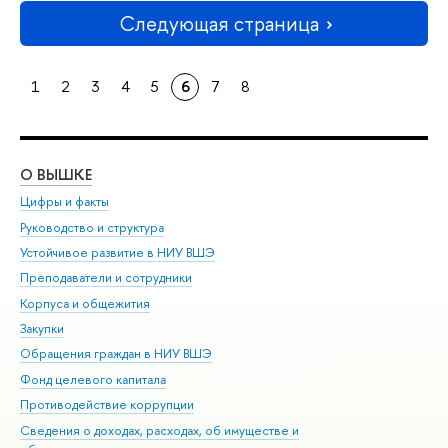
Следующая страница
1
2
3
4
5
6
7
8
О ВЫШКЕ
ОБ
Цифры и факты
Ли
Руководство и структура
Дов
Устойчивое развитие в НИУ ВШЭ
Ол
Преподаватели и сотрудники
При
Корпуса и общежития
Вы
Закупки
При
Обращения граждан в НИУ ВШЭ
Ас
Фонд целевого капитала
До
Противодействие коррупции
Цен
Сведения о доходах, расходах, об имуществе и
Би