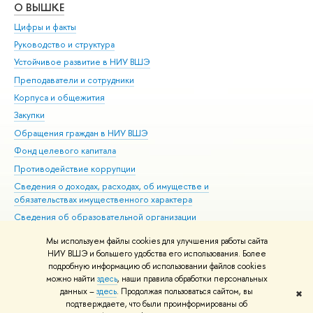
О ВЫШКЕ
ОБ
Цифры и факты
Ли
Руководство и структура
Дов
Устойчивое развитие в НИУ ВШЭ
Ол
Преподаватели и сотрудники
При
Корпуса и общежития
Вы
Закупки
При
Обращения граждан в НИУ ВШЭ
Ас
Фонд целевого капитала
До
Противодействие коррупции
Цен
Сведения о доходах, расходах, об имуществе и
Би
обязательствах имущественного характера
Об
Сведения об образовательной организации
Обр
Людям с ограниченными возможностями здоровья
Мы используем файлы cookies для улучшения работы сайта
Единая платежная страница
НИУ ВШЭ и большего удобства его использования. Более
подробную информацию об использовании файлов cookies
Работа в Вышке
можно найти
здесь
, наши правила обработки персональных
данных –
здесь
. Продолжая пользоваться сайтом, вы
✖
Редактору
подтверждаете, что были проинформированы об