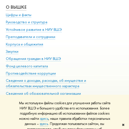
О ВЫШКЕ
ОБ
Цифры и факты
Ли
Руководство и структура
Дов
Устойчивое развитие в НИУ ВШЭ
Ол
Преподаватели и сотрудники
При
Корпуса и общежития
Вы
Закупки
При
Обращения граждан в НИУ ВШЭ
Ас
Фонд целевого капитала
До
Противодействие коррупции
Цен
Сведения о доходах, расходах, об имуществе и
Би
обязательствах имущественного характера
Об
Сведения об образовательной организации
Обр
Людям с ограниченными возможностями здоровья
Мы используем файлы cookies для улучшения работы сайта
Единая платежная страница
НИУ ВШЭ и большего удобства его использования. Более
подробную информацию об использовании файлов cookies
Работа в Вышке
можно найти
здесь
, наши правила обработки персональных
данных –
здесь
. Продолжая пользоваться сайтом, вы
✖
Редактору