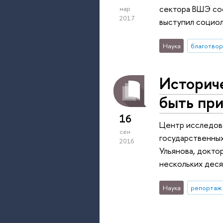
сектора ВШЭ сос
мар
2017
выступил социо
Наука
благотвор
Историче
быть пр
16
Центр исследова
сен
государственных
2016
Ульянова, докто
нескольких деся
Наука
репортаж 