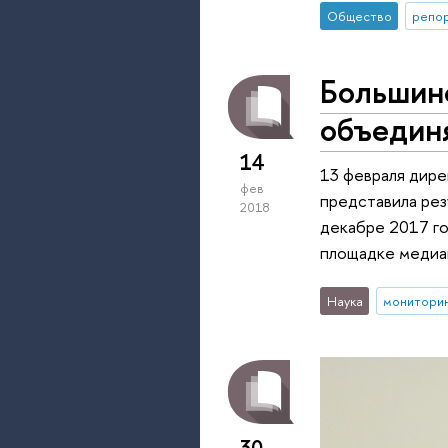
Общество
репор
Большин
объедин
14
13 февраля дир
фев
представила рез
2018
декабре 2017 го
площадке медиа
Наука
монитори
30