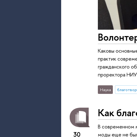
Волонтер
Каковы основные
практик совреме
гражданского о
проректора НИУ
Наука
благотвор
Как благ
В современном м
30
моды еще не был