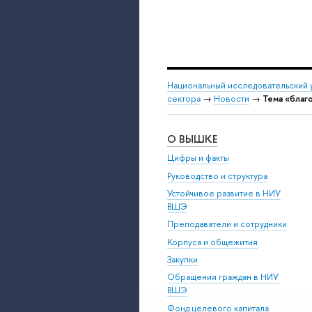
Национальный исследовательский 
сектора
→
Новости
→
Тема «благ
О ВЫШКЕ
Цифры и факты
Руководство и структура
Устойчивое развитие в НИУ
ВШЭ
Преподаватели и сотрудники
Корпуса и общежития
Закупки
Обращения граждан в НИУ
ВШЭ
Фонд целевого капитала