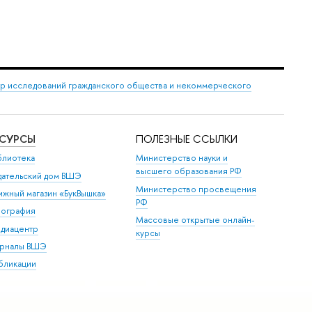
р исследований гражданского общества и некоммерческого
ЕСУРСЫ
ПОЛЕЗНЫЕ ССЫЛКИ
блиотека
Министерство науки и
высшего образования РФ
дательский дом ВШЭ
Министерство просвещения
ижный магазин «БукВышка»
РФ
пография
Массовые открытые онлайн-
диацентр
курсы
рналы ВШЭ
бликации