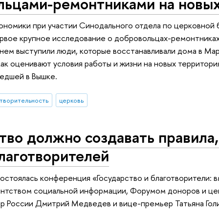
льцами-ремонтниками на новы
ономики при участии Синодального отдела по церковной
рвое крупное исследование о добровольцах-ремонтниках
нем выступили люди, которые восстанавливали дома в Мар
как оценивают условия работы и жизни на новых территория
едшей в Вышке.
творительность
церковь
тво должно создавать правила
лаготворителей
состоялась конференция «Государство и благотворители: 
нтством социальной информации, Форумом доноров и цен
р России Дмитрий Медведев и вице-премьер Татьяна Голи