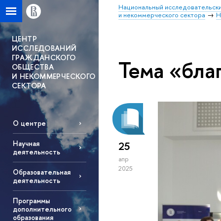
Национальный исследовательски
и некоммерческого сектора
Н
ЦЕНТР
ИССЛЕДОВАНИЙ
ГРАЖДАНСКОГО
Тема «бла
ОБЩЕСТВА
И НЕКОММЕРЧЕСКОГО
СЕКТОРА
О центре
Научная
25
деятельность
апр
2025
Образовательная
деятельность
Программы
дополнительного
образования