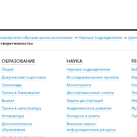
университет «Высшая школа экономики»
→
Научные подразделения
→
Цент
отворительность»
ОБРАЗОВАНИЕ
НАУКА
Р
Лицей
Научные подразделения
Би
Довузовская подготовка
Исследовательские проекты
Из
Олимпиады
Мониторинги
Кн
Прием в бакалавриат
Диссертационные советы
Ти
Вышка+
Защиты диссертаций
Ме
Прием в магистратуру
Академическое развитие
Жу
Аспирантура
Конкурсы и гранты
Пу
Дополнительное
Внешние научно-
образование
информационные ресурсы