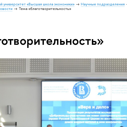
й университет «Высшая школа экономики»
Научные подразделения
овости
Тема «благотворительность»
готворительность»