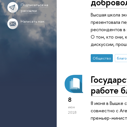
доброво
Подписаться на
рассылки
Высшая школа эк
Написать нам
презентовала пе
респондентов в 
О том, кто они, 
дискуссии, прош
Общество
благо
Государс
работе б
8
8 июня в Вышке 
июн
совместно с Аге
2018
премьер-минист