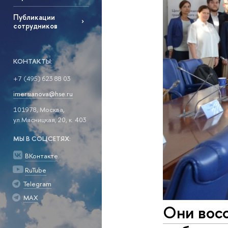
Публикации
сотрудников
КОНТАКТЫ:
+7 (495) 623 88 03
imersianova@hse.ru
101978, Москва,
ул.Мясницкая, 20, к. 403
МЫ В СОЦСЕТЯХ:
ВКонтакте
RuTube
Telegram
MAX
Они восс