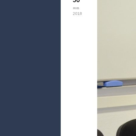
янв
2018