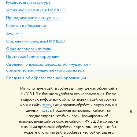
Руководство и структура
Дов
Устойчивое развитие в НИУ ВШЭ
Ол
Преподаватели и сотрудники
При
Корпуса и общежития
Вы
Закупки
При
Обращения граждан в НИУ ВШЭ
Ас
Фонд целевого капитала
До
Противодействие коррупции
Цен
Сведения о доходах, расходах, об имуществе и
Би
обязательствах имущественного характера
Об
Сведения об образовательной организации
Обр
Людям с ограниченными возможностями здоровья
Мы используем файлы cookies для улучшения работы сайта
Единая платежная страница
НИУ ВШЭ и большего удобства его использования. Более
подробную информацию об использовании файлов cookies
Работа в Вышке
можно найти
здесь
, наши правила обработки персональных
данных –
здесь
. Продолжая пользоваться сайтом, вы
✖
Редактору
подтверждаете, что были проинформированы об
© НИУ ВШЭ 1993–2026
Адреса и контакты
Условия использования
использовании файлов cookies сайтом НИУ ВШЭ и согласны
с нашими правилами обработки персональных данных. Вы
материалов
Политика конфиденциальности
Карта сайта
можете отключить файлы cookies в настройках Вашего
Шрифты HSE Sans и HSE Slab разработаны в
Школе дизайна НИУ ВШЭ