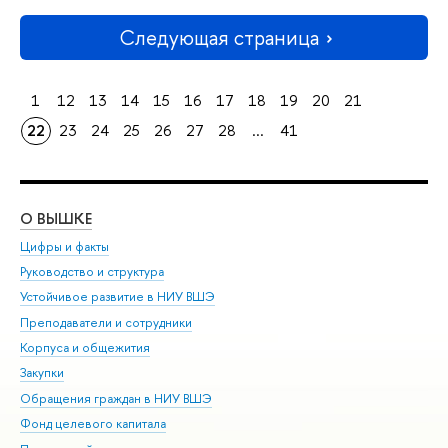
Следующая страница
1
12
13
14
15
16
17
18
19
20
21
22
23
24
25
26
27
28
...
41
О ВЫШКЕ
ОБ
Цифры и факты
Ли
Руководство и структура
Дов
Устойчивое развитие в НИУ ВШЭ
Ол
Преподаватели и сотрудники
При
Корпуса и общежития
Вы
Закупки
При
Обращения граждан в НИУ ВШЭ
Ас
Фонд целевого капитала
До