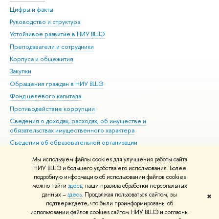
Цифры и факты
Ли
Руководство и структура
Дов
Устойчивое развитие в НИУ ВШЭ
Ол
Преподаватели и сотрудники
При
Корпуса и общежития
Вы
Закупки
При
Обращения граждан в НИУ ВШЭ
Ас
Фонд целевого капитала
До
Противодействие коррупции
Цен
Сведения о доходах, расходах, об имуществе и
Би
обязательствах имущественного характера
Об
Сведения об образовательной организации
Обр
Людям с ограниченными возможностями здоровья
Мы используем файлы cookies для улучшения работы сайта
Единая платежная страница
НИУ ВШЭ и большего удобства его использования. Более
подробную информацию об использовании файлов cookies
Работа в Вышке
можно найти
здесь
, наши правила обработки персональных
данных –
здесь
. Продолжая пользоваться сайтом, вы
✖
Редактору
подтверждаете, что были проинформированы об
© НИУ ВШЭ 1993–2026
Адреса и контакты
Условия использования
использовании файлов cookies сайтом НИУ ВШЭ и согласны