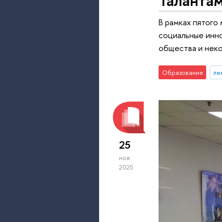
В рамках пятого
социальные инно
общества и неко
Образование
ле
25
ноя
2025