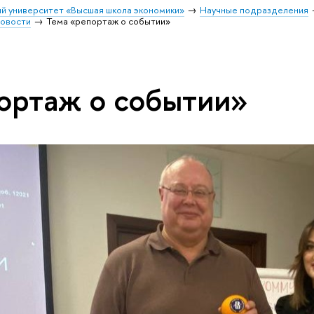
й университет «Высшая школа экономики»
Научные подразделения
овости
Тема «репортаж о событии»
ортаж о событии»