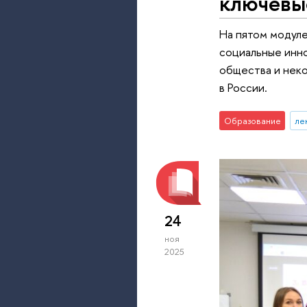
ключевы
На пятом модул
социальные инно
общества и нек
в России.
Образование
ле
24
ноя
2025