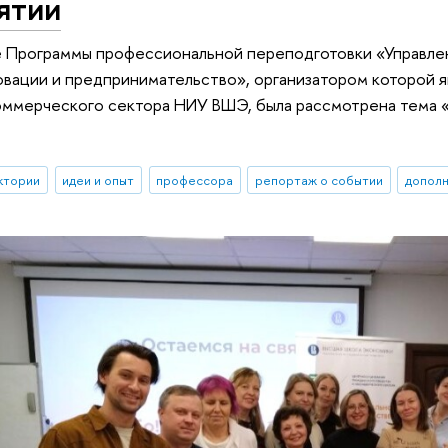
ятии
е Программы профессиональной переподготовки «Управле
вации и предпринимательство», организатором которой 
оммерческого сектора НИУ ВШЭ, была рассмотрена тема 
ктории
идеи и опыт
профессора
репортаж о событии
дополн