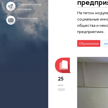
предпри
Подписаться на
рассылки
На пятом модул
Написать нам
социальные инно
общества и нек
предприятии».
Образование
ле
25
ноя
2025