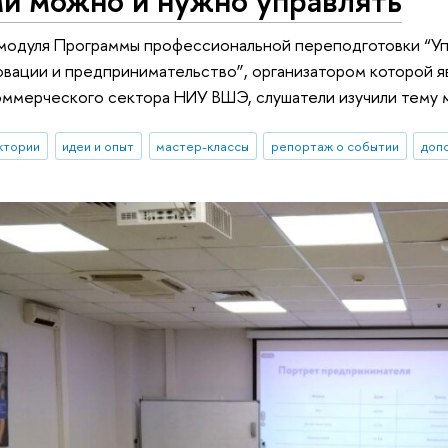
 модуля Программы профессиональной переподготовки “У
вации и предпринимательство”, организатором которой я
ммерческого сектора НИУ ВШЭ, слушатели изучили тему м
ктории
идеи и опыт
мастер-классы
репортаж о событии
доп