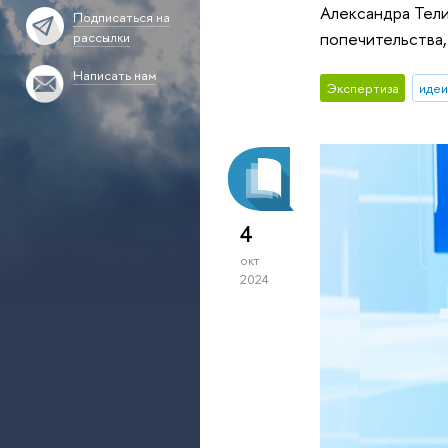
Александра Тели
Подписаться на
попечительства,
рассылки
Написать нам
Экспертиза
идеи
4
окт
2024