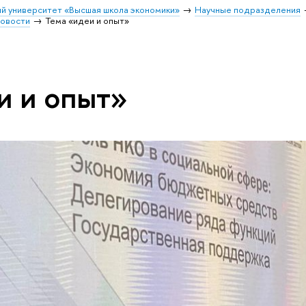
й университет «Высшая школа экономики»
Научные подразделения
овости
Тема «идеи и опыт»
и и опыт»