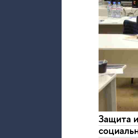
Защита и
социаль