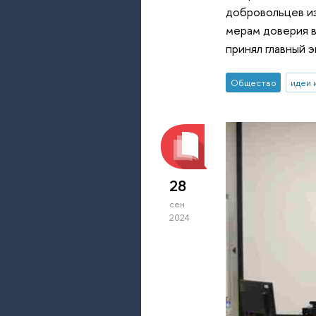
добровольцев из
мерам доверия 
принял главный 
Общество
идеи 
28
сен
2024