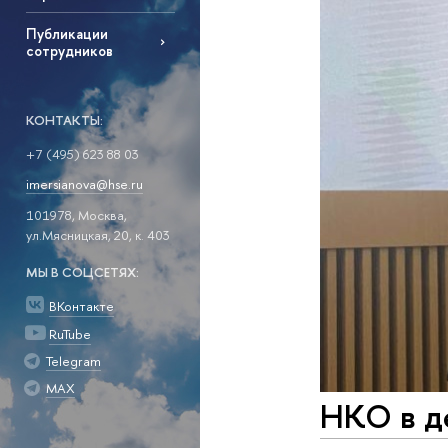
Публикации
сотрудников
КОНТАКТЫ:
+7 (495) 623 88 03
imersianova@hse.ru
101978, Москва,
ул.Мясницкая, 20, к. 403
МЫ В СОЦСЕТЯХ:
ВКонтакте
RuTube
Telegram
MAX
НКО в д