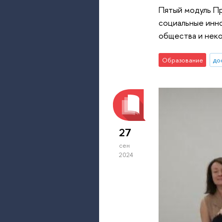
Пятый модуль П
социальные инно
общества и неко
Образование
до
27
сен
2024