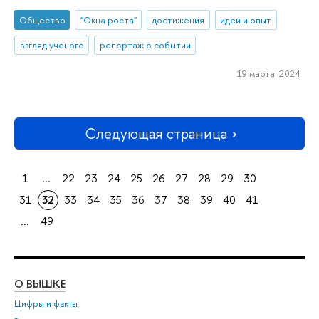
Общество
"Окна роста"
достижения
идеи и опыт
взгляд ученого
репортаж о событии
19 марта 2024
Следующая страница
1
...
22
23
24
25
26
27
28
29
30
31
32
33
34
35
36
37
38
39
40
41
...
49
О ВЫШКЕ
ОБ
Цифры и факты
Ли