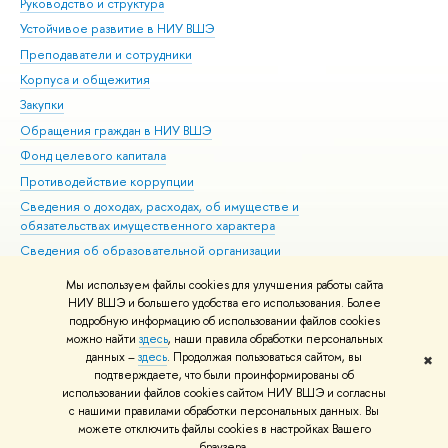
Руководство и структура
Дов
Устойчивое развитие в НИУ ВШЭ
Ол
Преподаватели и сотрудники
При
Корпуса и общежития
Вы
Закупки
При
Обращения граждан в НИУ ВШЭ
Ас
Фонд целевого капитала
До
Противодействие коррупции
Цен
Сведения о доходах, расходах, об имуществе и
Би
обязательствах имущественного характера
Об
Сведения об образовательной организации
Обр
Людям с ограниченными возможностями здоровья
Мы используем файлы cookies для улучшения работы сайта
Единая платежная страница
НИУ ВШЭ и большего удобства его использования. Более
подробную информацию об использовании файлов cookies
Работа в Вышке
можно найти
здесь
, наши правила обработки персональных
данных –
здесь
. Продолжая пользоваться сайтом, вы
✖
Редактору
подтверждаете, что были проинформированы об
© НИУ ВШЭ 1993–2026
Адреса и контакты
Условия использования
использовании файлов cookies сайтом НИУ ВШЭ и согласны
с нашими правилами обработки персональных данных. Вы
материалов
Политика конфиденциальности
Карта сайта
можете отключить файлы cookies в настройках Вашего
Шрифты HSE Sans и HSE Slab разработаны в
Школе дизайна НИУ ВШЭ
браузера.