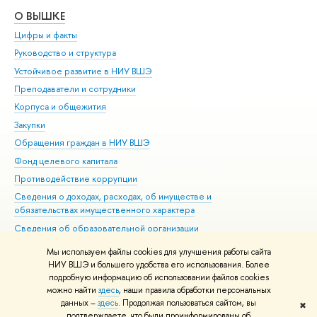
О ВЫШКЕ
ОБ
Цифры и факты
Ли
Руководство и структура
Дов
Устойчивое развитие в НИУ ВШЭ
Ол
Преподаватели и сотрудники
При
Корпуса и общежития
Вы
Закупки
При
Обращения граждан в НИУ ВШЭ
Ас
Фонд целевого капитала
До
Противодействие коррупции
Цен
Сведения о доходах, расходах, об имуществе и
Би
обязательствах имущественного характера
Об
Сведения об образовательной организации
Обр
Людям с ограниченными возможностями здоровья
Мы используем файлы cookies для улучшения работы сайта
Единая платежная страница
НИУ ВШЭ и большего удобства его использования. Более
подробную информацию об использовании файлов cookies
Работа в Вышке
можно найти
здесь
, наши правила обработки персональных
данных –
здесь
. Продолжая пользоваться сайтом, вы
✖
Редактору
подтверждаете, что были проинформированы об