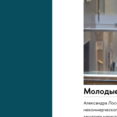
Молодые
Александра Лос
некоммерческого
защитила магис