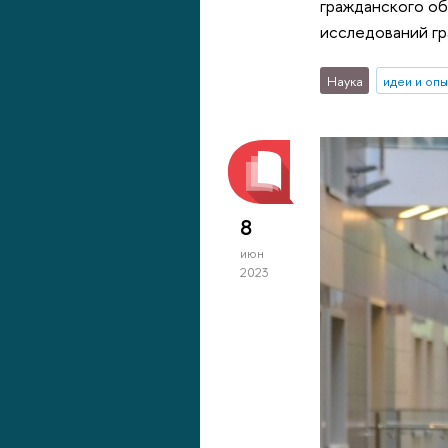
гражданского о
исследований г
Наука
идеи и оп
8
июн
2023