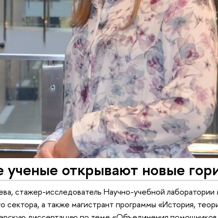
 ученые открывают новые гори
ева, стажер-исследователь Научно-учебной лаборатории
 сектора, а также магистрант программы «История, теори
терскую диссертацию по теме «Объединения помощников 