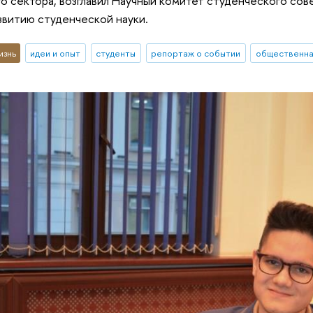
 сектора, возглавил Научный комитет студенческого сове
звитию студенческой науки.
изнь
идеи и опыт
студенты
репортаж о событии
общественна