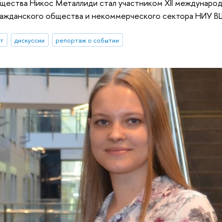
бщества Никос Металлиди стал участником XII междунаро
ражданского общества и некоммерческого сектора НИУ В
ыт
дискуссии
репортаж о событии