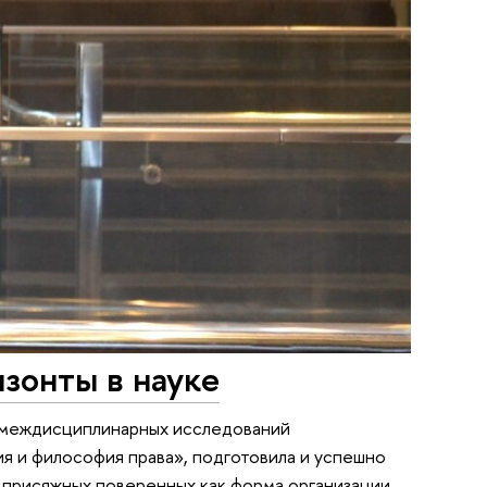
зонты в науке
 междисциплинарных исследований
я и философия права», подготовила и успешно
присяжных поверенных как форма организации