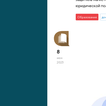
юридической по
Образование
до
8
июн
2023