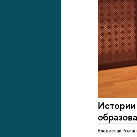
Истории 
образов
Владислав Рома