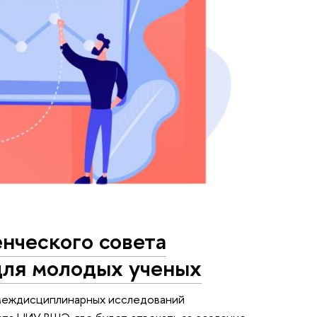
енческого совета
для молодых ученых
 междисциплинарных исследований