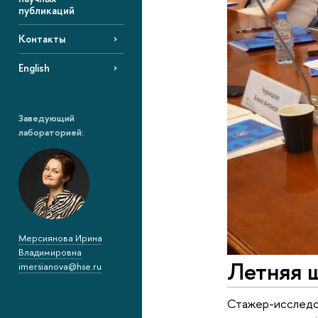
публикаций
Контакты
English
Заведующий
лабораторией:
Мерсиянова Ирина
Владимировна
Летняя 
imersianova@hse.ru
Стажер-исследо