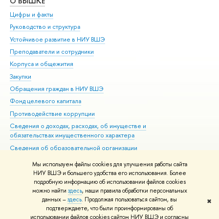
О ВЫШКЕ
ОБ
Цифры и факты
Ли
Руководство и структура
Дов
Устойчивое развитие в НИУ ВШЭ
Ол
Преподаватели и сотрудники
При
Корпуса и общежития
Вы
Закупки
При
Обращения граждан в НИУ ВШЭ
Ас
Фонд целевого капитала
До
Противодействие коррупции
Цен
Сведения о доходах, расходах, об имуществе и
Би
обязательствах имущественного характера
Об
Сведения об образовательной организации
Обр
Людям с ограниченными возможностями здоровья
Мы используем файлы cookies для улучшения работы сайта
Единая платежная страница
НИУ ВШЭ и большего удобства его использования. Более
подробную информацию об использовании файлов cookies
Работа в Вышке
можно найти
здесь
, наши правила обработки персональных
данных –
здесь
. Продолжая пользоваться сайтом, вы
✖
Редактору
подтверждаете, что были проинформированы об
© НИУ ВШЭ 1993–2026
Адреса и контакты
Условия использования
использовании файлов cookies сайтом НИУ ВШЭ и согласны