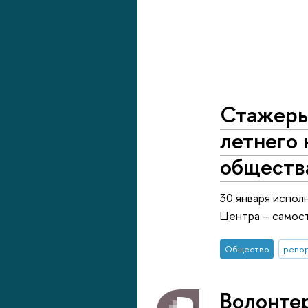
Стажеры 
летнего
обществ
30 января испол
Центра – самос
Общество
репор
Волонте