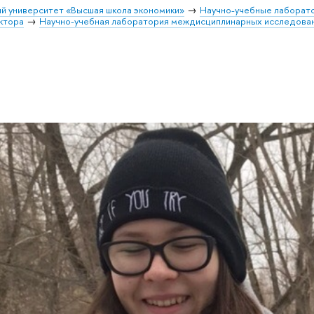
й университет «Высшая школа экономики»
Научно-учебные лаборат
ктора
Научно-учебная лаборатория междисциплинарных исследова