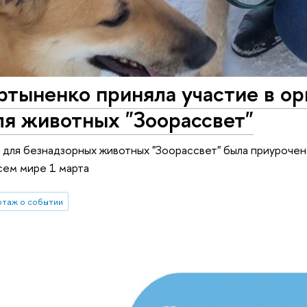
тыненко приняла участие в ор
ля животных "Зоорассвет"
 для безнадзорных животных "Зоорассвет" была приуроче
сем мире 1 марта
таж о событии