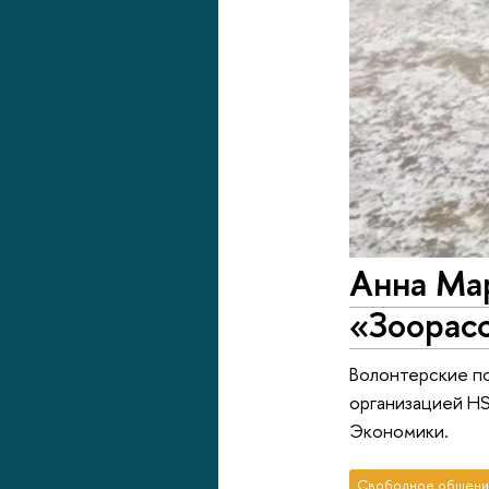
Анна Мар
«Зоорас
Волонтерские по
организацией HS
Экономики.
Свободное общени