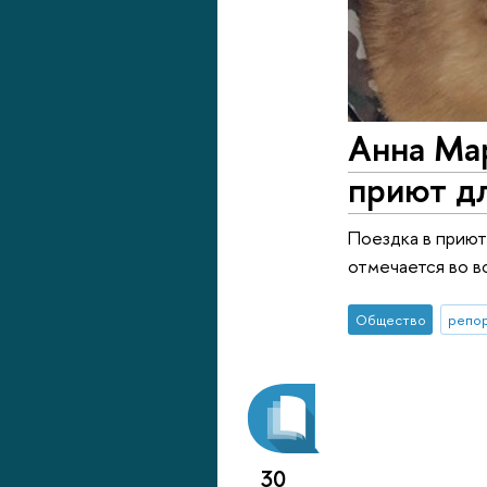
Анна Мар
приют д
Поездка в приют
отмечается во в
Общество
репор
30