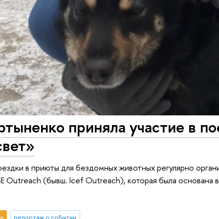
тыненко приняла участие в по
свет»
ездки в приюты для бездомных животных регулярно орган
E Outreach (бывш. Icef Outreach), которая была основана
е
репортаж о событии