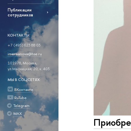
Публикации
сотрудников
КОНТАКТЫ:
+7 (495) 623 88 03
imersianova@hse.ru
101978, Москва,
ул.Мясницкая, 20, к. 403
МЫ В СОЦСЕТЯХ:
ВКонтакте
RuTube
Telegram
MAX
Приобре