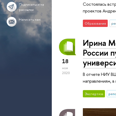
Состоялась встр
Подписаться на
рассылки
проектов Андре
Написать нам
Образование
ре
Ирина Ме
России п
универс
18
ноя
2020
В отчете НИУ ВШ
направлениям, в
Экспертиза
репо