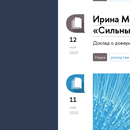
Ирина М
«Сильны
12
Доклад о довери
ноя
2020
Наука
репортаж 
11
ноя
2020