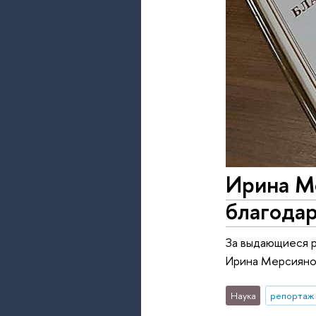
Ирина М
благода
За выдающиеся 
Ирина Мерсияно
Наука
репортаж 