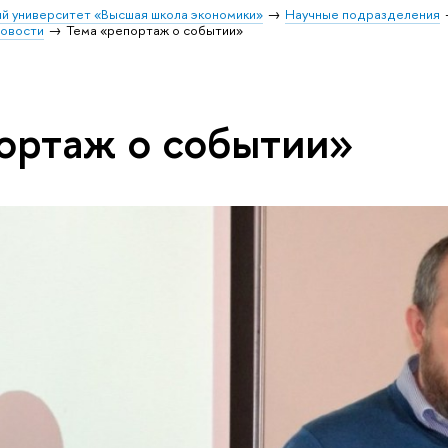
й университет «Высшая школа экономики»
Научные подразделения
овости
Тема «репортаж о событии»
ортаж о событии»