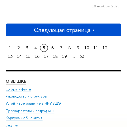
10 ноября 2025
Следующая страница
1
2
3
4
5
6
7
8
9
10
11
12
13
14
15
16
17
18
19
...
33
О ВЫШКЕ
ОБ
Цифры и факты
Ли
Руководство и структура
Дов
Устойчивое развитие в НИУ ВШЭ
Ол
Преподаватели и сотрудники
При
Корпуса и общежития
Вы
Закупки
При