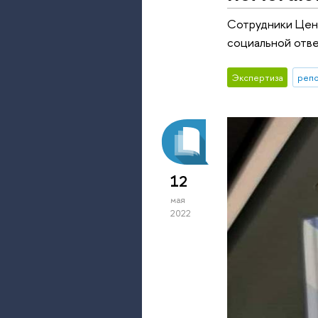
Сотрудники Цент
социальной отве
Экспертиза
репо
12
мая
2022