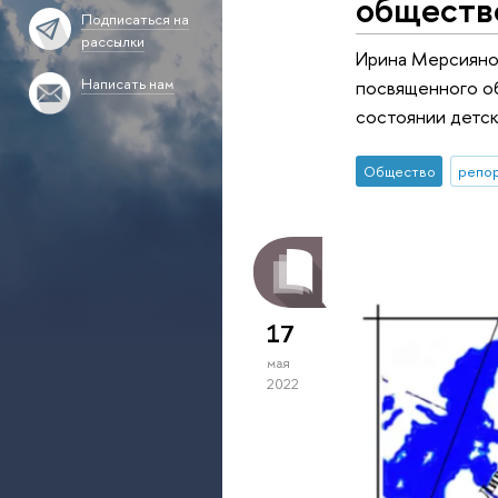
обществ
Подписаться на
рассылки
Ирина Мерсиянов
Написать нам
посвященного о
состоянии детс
Общество
репор
17
мая
2022