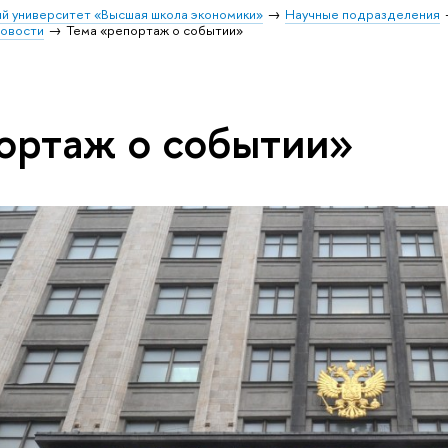
й университет «Высшая школа экономики»
Научные подразделения
овости
Тема «репортаж о событии»
ортаж о событии»