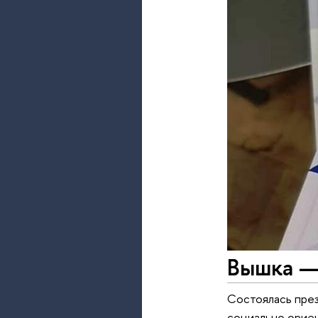
Вышка —
Состоялась през
социально ориен