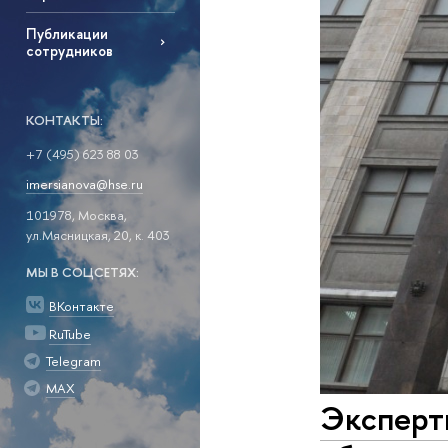
Публикации
сотрудников
КОНТАКТЫ:
+7 (495) 623 88 03
imersianova@hse.ru
101978, Москва,
ул.Мясницкая, 20, к. 403
МЫ В СОЦСЕТЯХ:
ВКонтакте
RuTube
Telegram
MAX
Эксперт