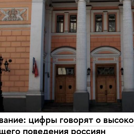
вание: цифры говорят о высок
щего поведения россиян