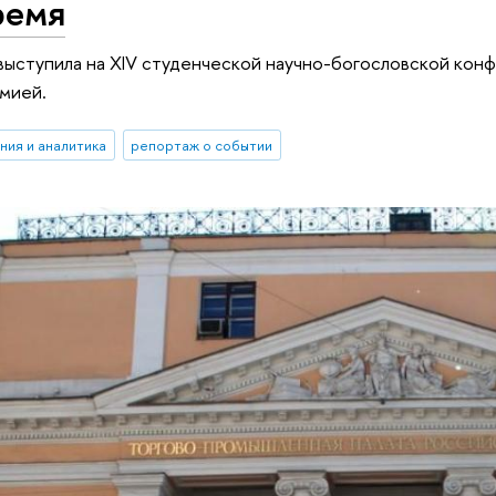
ремя
выступила на ХIV студенческой научно-богословской кон
мией.
ния и аналитика
репортаж о событии