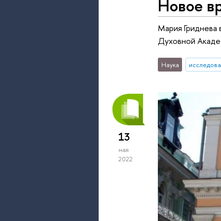
Новое в
Мария Гриднева 
Духовной Акаде
Наука
исследова
13
мая
2022