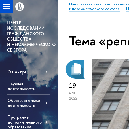
Национальный исследовательски
и некоммерческого сектора
Н
ЦЕНТР
ИССЛЕДОВАНИЙ
ГРАЖДАНСКОГО
Тема «реп
ОБЩЕСТВА
И НЕКОММЕРЧЕСКОГО
СЕКТОРА
О центре
Научная
19
деятельность
мая
2022
Образовательная
деятельность
Программы
дополнительного
образования