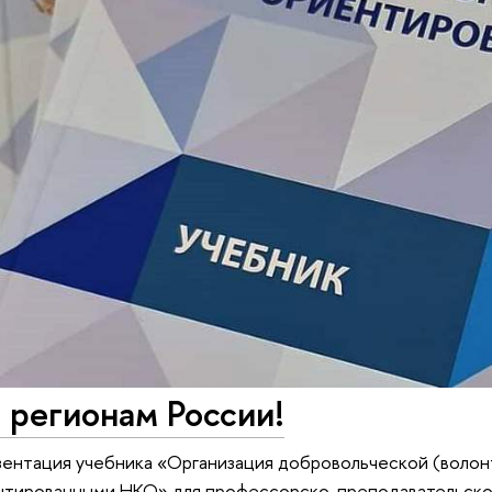
 регионам России!
ентация учебника «Организация добровольческой (волон
тированными НКО» для профессорско-преподавательского