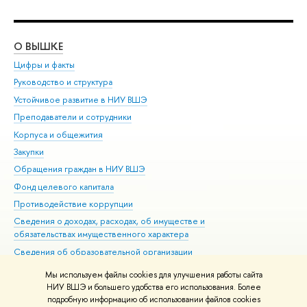
О ВЫШКЕ
ОБ
Цифры и факты
Ли
Руководство и структура
Дов
Устойчивое развитие в НИУ ВШЭ
Ол
Преподаватели и сотрудники
При
Корпуса и общежития
Вы
Закупки
При
Обращения граждан в НИУ ВШЭ
Ас
Фонд целевого капитала
До
Противодействие коррупции
Цен
Сведения о доходах, расходах, об имуществе и
Би
обязательствах имущественного характера
Об
Сведения об образовательной организации
Обр
Людям с ограниченными возможностями здоровья
Мы используем файлы cookies для улучшения работы сайта
Единая платежная страница
НИУ ВШЭ и большего удобства его использования. Более
подробную информацию об использовании файлов cookies
Работа в Вышке