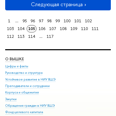
Следующая страница
1
...
95
96
97
98
99
100
101
102
103
104
105
106
107
108
109
110
111
112
113
114
...
117
О ВЫШКЕ
ОБ
Цифры и факты
Ли
Руководство и структура
Дов
Устойчивое развитие в НИУ ВШЭ
Ол
Преподаватели и сотрудники
При
Корпуса и общежития
Вы
Закупки
При
Обращения граждан в НИУ ВШЭ
Ас
Фонд целевого капитала
До