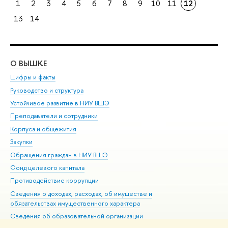
1
2
3
4
5
6
7
8
9
10
11
12
13
14
О ВЫШКЕ
ОБ
Цифры и факты
Ли
Руководство и структура
Дов
Устойчивое развитие в НИУ ВШЭ
Ол
Преподаватели и сотрудники
При
Корпуса и общежития
Вы
Закупки
При
Обращения граждан в НИУ ВШЭ
Ас
Фонд целевого капитала
До
Противодействие коррупции
Цен
Сведения о доходах, расходах, об имуществе и
Би
обязательствах имущественного характера
Об
Сведения об образовательной организации
Обр