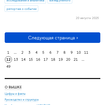
исследования и аналитика
взгляд ученого
репортаж о событии
20 августа 2025
Следующая страница
1
...
2
3
4
5
6
7
8
9
10
11
12
13
14
15
16
17
18
19
20
21
...
49
О ВЫШКЕ
ОБ
Цифры и факты
Ли
Руководство и структура
Дов