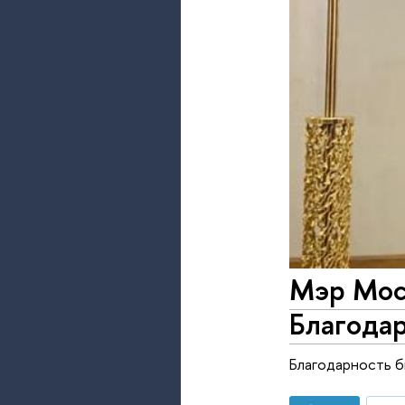
Мэр Мос
Благода
Благодарность б