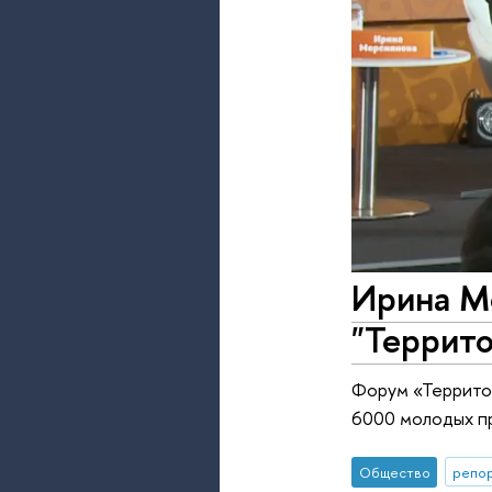
Ирина М
"Террит
Форум «Территор
6000 молодых пр
Общество
репор