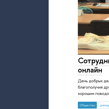
Сотрудн
онлайн
День добрых дел
благополучия др
хорошим поводом
Общество
репор