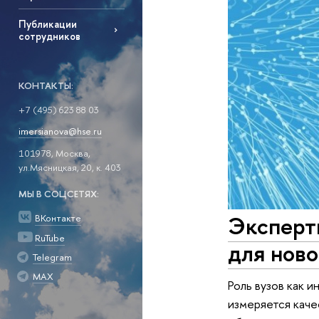
Публикации
сотрудников
КОНТАКТЫ:
+7 (495) 623 88 03
imersianova@hse.ru
101978, Москва,
ул.Мясницкая, 20, к. 403
МЫ В СОЦСЕТЯХ:
Эксперт
ВКонтакте
RuTube
для нов
Telegram
MAX
Роль вузов как 
измеряется каче