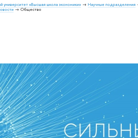
й университет «Высшая школа экономики»
Научные подразделения
овости
Общество