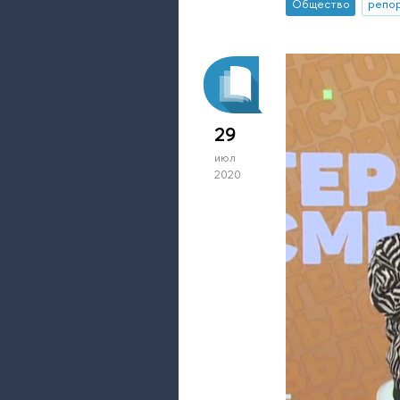
Общество
репор
29
июл
2020