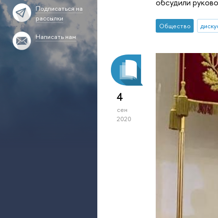
обсудили руково
Подписаться на
рассылки
Общество
диску
Написать нам
4
сен
2020