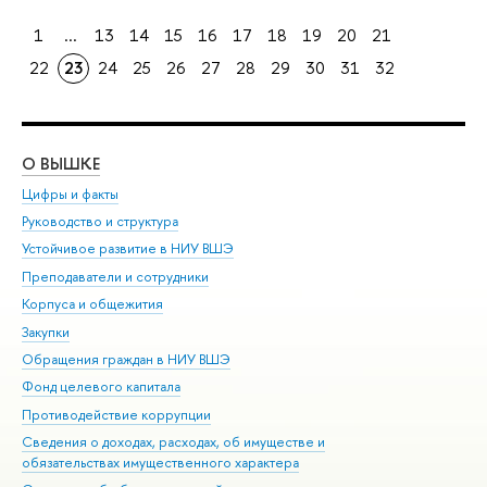
1
...
13
14
15
16
17
18
19
20
21
22
23
24
25
26
27
28
29
30
31
32
О ВЫШКЕ
ОБ
Цифры и факты
Ли
Руководство и структура
Дов
Устойчивое развитие в НИУ ВШЭ
Ол
Преподаватели и сотрудники
При
Корпуса и общежития
Вы
Закупки
При
Обращения граждан в НИУ ВШЭ
Ас
Фонд целевого капитала
До
Противодействие коррупции
Цен
Сведения о доходах, расходах, об имуществе и
Би
обязательствах имущественного характера
Об