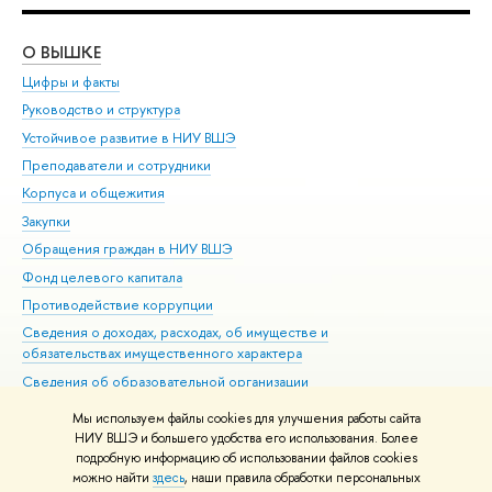
О ВЫШКЕ
ОБ
Цифры и факты
Ли
Руководство и структура
Дов
Устойчивое развитие в НИУ ВШЭ
Ол
Преподаватели и сотрудники
При
Корпуса и общежития
Вы
Закупки
При
Обращения граждан в НИУ ВШЭ
Ас
Фонд целевого капитала
До
Противодействие коррупции
Цен
Сведения о доходах, расходах, об имуществе и
Би
обязательствах имущественного характера
Об
Сведения об образовательной организации
Обр
Людям с ограниченными возможностями здоровья
Мы используем файлы cookies для улучшения работы сайта
Единая платежная страница
НИУ ВШЭ и большего удобства его использования. Более
подробную информацию об использовании файлов cookies
Работа в Вышке
можно найти
здесь
, наши правила обработки персональных