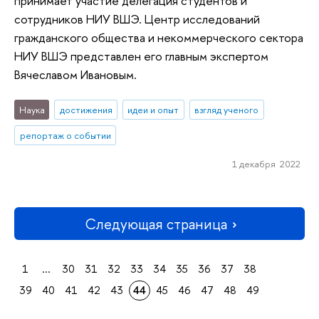
принимает участие делегация студентов и
сотрудников НИУ ВШЭ. Центр исследований
гражданского общества и некоммерческого сектора
НИУ ВШЭ представлен его главным экспертом
Вячеславом Ивановым.
Наука
достижения
идеи и опыт
взгляд ученого
репортаж о событии
1 декабря 2022
Следующая страница
1
...
30
31
32
33
34
35
36
37
38
39
40
41
42
43
44
45
46
47
48
49