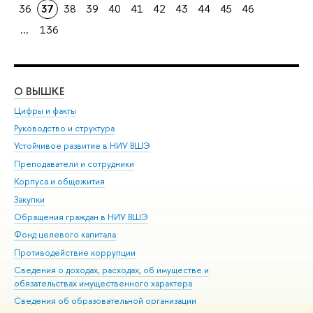
36
37
38
39
40
41
42
43
44
45
46
...
136
О ВЫШКЕ
ОБ
Цифры и факты
Ли
Руководство и структура
Дов
Устойчивое развитие в НИУ ВШЭ
Ол
Преподаватели и сотрудники
При
Корпуса и общежития
Вы
Закупки
При
Обращения граждан в НИУ ВШЭ
Ас
Фонд целевого капитала
До
Противодействие коррупции
Цен
Сведения о доходах, расходах, об имуществе и
Би
обязательствах имущественного характера
Об
Сведения об образовательной организации
Обр