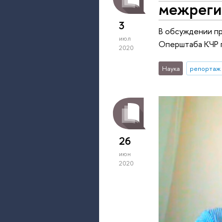
межреги
3
В обсуждении пр
июл
Оперштаба КЧР п
2020
Наука
репортаж 
26
июн
2020