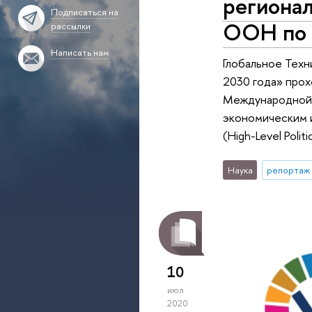
регионал
Подписаться на
ООН по 
рассылки
Написать нам
Глобальное Тех
2030 года» прох
Международной 
экономическим 
(High-Level Pol
Наука
репортаж 
10
июл
2020