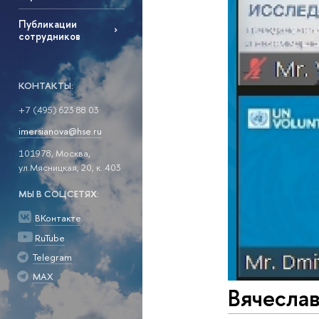
Публикации
сотрудников
КОНТАКТЫ:
+7 (495) 623 88 03
imersianova@hse.ru
101978, Москва,
ул.Мясницкая, 20, к. 403
МЫ В СОЦСЕТЯХ:
ВКонтакте
RuTube
Telegram
MAX
Вячеслав