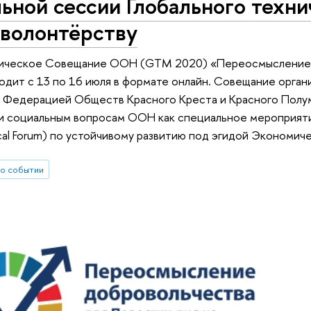
ьной сессии Глобального техн
волонтёрству
ническое Совещание ООН (GTM 2020) «Переосмысление в
одит с 13 по 16 июля в формате онлайн. Совещание орг
Федерацией Обществ Красного Креста и Красного Полум
и социальным вопросам ООН как специальное мероприят
itical Forum) по устойчивому развитию под эгидой Эконом
о событии