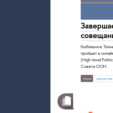
Завершае
совещан
Глобальное Тех
пройдет в онлай
(High-level Poli
Совета ООН.
Наука
репортаж 