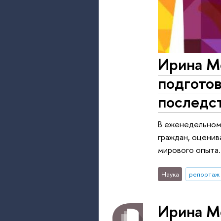
Ирина М
подготов
последст
В еженедельном
граждан, оценив
мирового опыта.
Наука
репортаж 
Ирина М