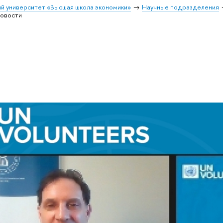
й университет «Высшая школа экономики»
Научные подразделения
овости