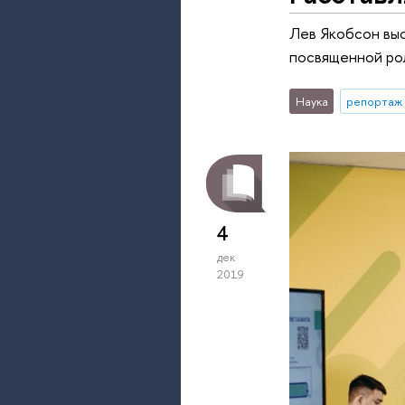
Лев Якобсон вы
посвященной рол
Наука
репортаж 
4
дек
2019