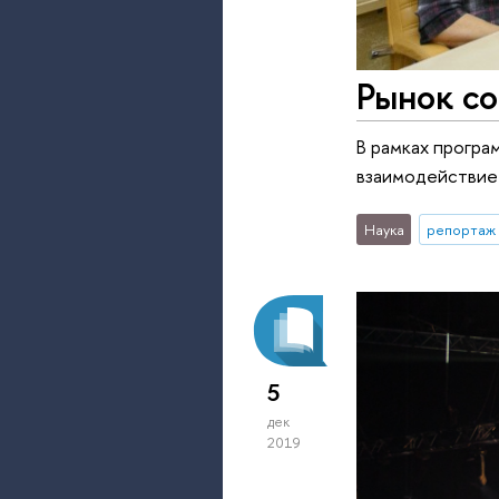
Рынок со
В рамках прогр
взаимодействие 
Наука
репортаж 
5
дек
2019