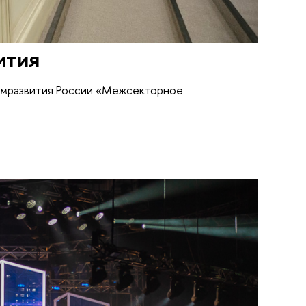
ития
омразвития России «Межсекторное