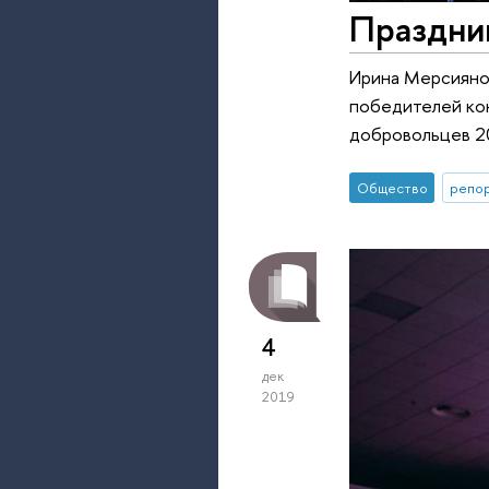
Праздник
Ирина Мерсиянов
победителей ко
добровольцев 2
Общество
репор
4
дек
2019