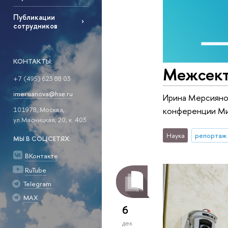
Публикации
сотрудников
КОНТАКТЫ:
Межсект
+7 (495) 623 88 03
imersianova@hse.ru
Ирина Мерсиянов
конференции Ми
101978, Москва,
ул.Мясницкая, 20, к. 403
Наука
репортаж 
МЫ В СОЦСЕТЯХ:
ВКонтакте
RuTube
Telegram
MAX
6
дек