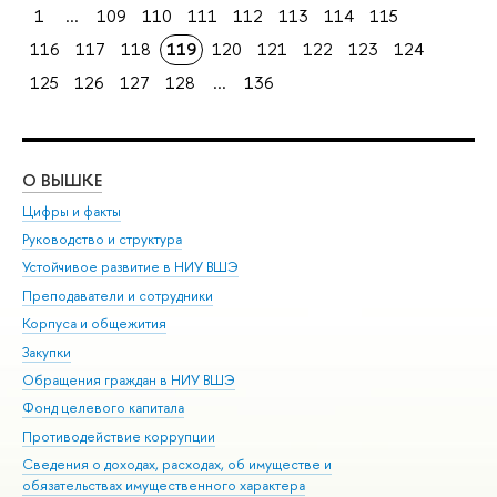
1
...
109
110
111
112
113
114
115
116
117
118
119
120
121
122
123
124
125
126
127
128
...
136
О ВЫШКЕ
ОБ
Цифры и факты
Ли
Руководство и структура
Дов
Устойчивое развитие в НИУ ВШЭ
Ол
Преподаватели и сотрудники
При
Корпуса и общежития
Вы
Закупки
При
Обращения граждан в НИУ ВШЭ
Ас
Фонд целевого капитала
До
Противодействие коррупции
Цен
Сведения о доходах, расходах, об имуществе и
Би
обязательствах имущественного характера
Об