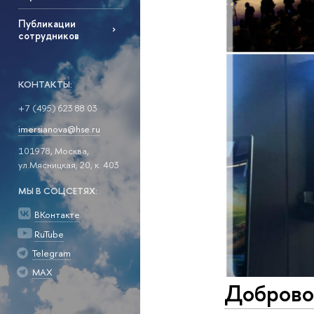
Публикации
сотрудников
КОНТАКТЫ:
+7 (495) 623 88 03
imersianova@hse.ru
101978, Москва,
ул.Мясницкая, 20, к. 403
МЫ В СОЦСЕТЯХ:
ВКонтакте
RuTube
Telegram
MAX
Добровол