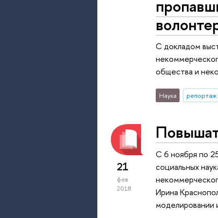
пропавши
волонте
С докладом выс
некоммерческого
общества и нек
Наука
репортаж 
Повышать
C 6 ноября по 2
21
социальных наук
некоммерческого
фев
2018
Ирина Краснопол
моделировании и