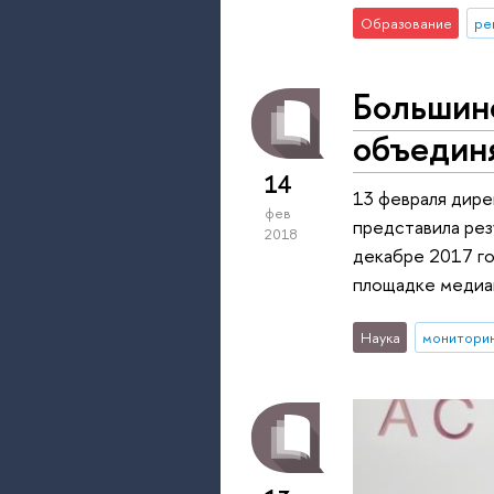
Образование
ре
Большин
объедин
14
13 февраля дир
фев
представила рез
2018
декабре 2017 го
площадке медиа
Наука
монитори