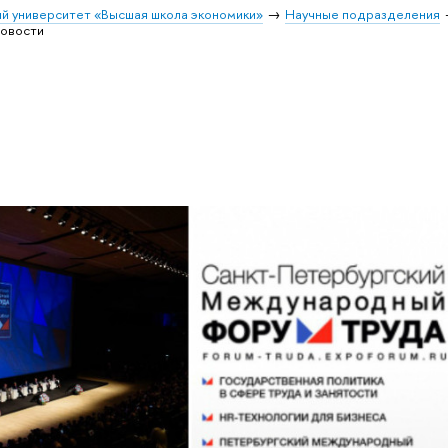
й университет «Высшая школа экономики»
Научные подразделения
овости