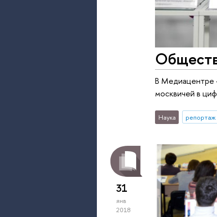
Обществ
В Медиацентре 
москвичей в ци
Наука
репортаж 
31
янв
2018