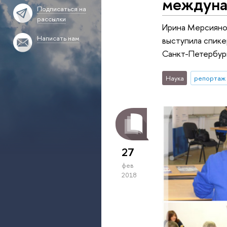
междуна
Подписаться на
рассылки
Ирина Мерсияно
Написать нам
выступила спике
Санкт-Петербур
Наука
репортаж 
27
фев
2018