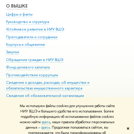
О ВЫШКЕ
ОБ
Цифры и факты
Ли
Руководство и структура
Дов
Устойчивое развитие в НИУ ВШЭ
Ол
Преподаватели и сотрудники
При
Корпуса и общежития
Вы
Закупки
При
Обращения граждан в НИУ ВШЭ
Ас
Фонд целевого капитала
До
Противодействие коррупции
Цен
Сведения о доходах, расходах, об имуществе и
Би
обязательствах имущественного характера
Об
Сведения об образовательной организации
Обр
Людям с ограниченными возможностями здоровья
Мы используем файлы cookies для улучшения работы сайта
Единая платежная страница
НИУ ВШЭ и большего удобства его использования. Более
подробную информацию об использовании файлов cookies
Работа в Вышке
можно найти
здесь
, наши правила обработки персональных
данных –
здесь
. Продолжая пользоваться сайтом, вы
✖
Редактору
подтверждаете, что были проинформированы об