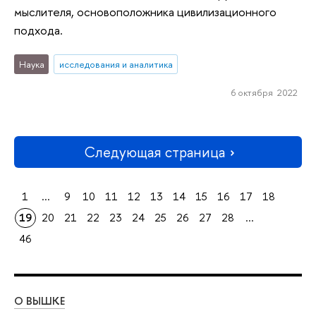
мыслителя, основоположника цивилизационного
подхода.
Наука
исследования и аналитика
6 октября 2022
Следующая страница
1
...
9
10
11
12
13
14
15
16
17
18
19
20
21
22
23
24
25
26
27
28
...
46
О ВЫШКЕ
ОБ