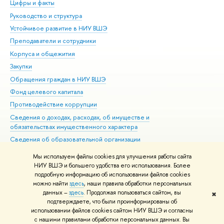
Цифры и факты
Ли
Руководство и структура
Дов
Устойчивое развитие в НИУ ВШЭ
Ол
Преподаватели и сотрудники
При
Корпуса и общежития
Вы
Закупки
При
Обращения граждан в НИУ ВШЭ
Ас
Фонд целевого капитала
До
Противодействие коррупции
Цен
Сведения о доходах, расходах, об имуществе и
Би
обязательствах имущественного характера
Об
Сведения об образовательной организации
Обр
Людям с ограниченными возможностями здоровья
Мы используем файлы cookies для улучшения работы сайта
Единая платежная страница
НИУ ВШЭ и большего удобства его использования. Более
подробную информацию об использовании файлов cookies
Работа в Вышке
можно найти
здесь
, наши правила обработки персональных
данных –
здесь
. Продолжая пользоваться сайтом, вы
✖
Редактору
подтверждаете, что были проинформированы об
© НИУ ВШЭ 1993–2026
Адреса и контакты
Условия использования
использовании файлов cookies сайтом НИУ ВШЭ и согласны
с нашими правилами обработки персональных данных. Вы
материалов
Политика конфиденциальности
Карта сайта