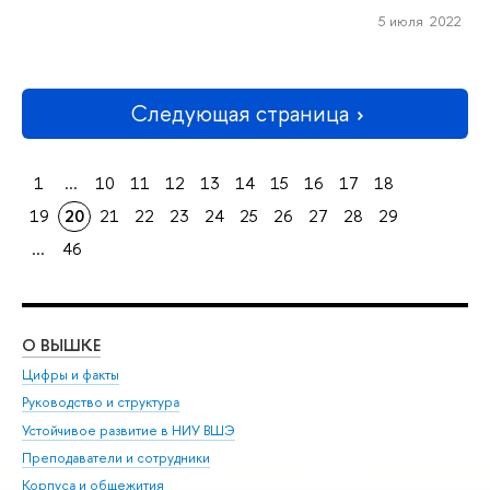
5 июля 2022
Следующая страница
1
...
10
11
12
13
14
15
16
17
18
19
20
21
22
23
24
25
26
27
28
29
...
46
О ВЫШКЕ
ОБ
Цифры и факты
Ли
Руководство и структура
Дов
Устойчивое развитие в НИУ ВШЭ
Ол
Преподаватели и сотрудники
При
Корпуса и общежития
Вы