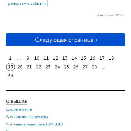
репортаж о событии
19 ноября 2022
Следующая страница
1
...
9
10
11
12
13
14
15
16
17
18
19
20
21
22
23
24
25
26
27
28
...
33
О ВЫШКЕ
ОБ
Цифры и факты
Ли
Руководство и структура
Дов
Устойчивое развитие в НИУ ВШЭ
Ол