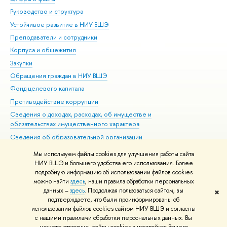
Руководство и структура
Дов
Устойчивое развитие в НИУ ВШЭ
Ол
Преподаватели и сотрудники
При
Корпуса и общежития
Вы
Закупки
При
Обращения граждан в НИУ ВШЭ
Ас
Фонд целевого капитала
До
Противодействие коррупции
Цен
Сведения о доходах, расходах, об имуществе и
Би
обязательствах имущественного характера
Об
Сведения об образовательной организации
Обр
Людям с ограниченными возможностями здоровья
Мы используем файлы cookies для улучшения работы сайта
Единая платежная страница
НИУ ВШЭ и большего удобства его использования. Более
подробную информацию об использовании файлов cookies
Работа в Вышке
можно найти
здесь
, наши правила обработки персональных
данных –
здесь
. Продолжая пользоваться сайтом, вы
✖
Редактору
подтверждаете, что были проинформированы об
© НИУ ВШЭ 1993–2026
Адреса и контакты
Условия использования
использовании файлов cookies сайтом НИУ ВШЭ и согласны
с нашими правилами обработки персональных данных. Вы
материалов
Политика конфиденциальности
Карта сайта