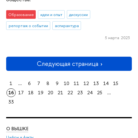
Образование
идеи и опыт
дискуссии
репортаж о событии
аспирантура
5 марта 2023
Следующая страница
1
...
6
7
8
9
10
11
12
13
14
15
16
17
18
19
20
21
22
23
24
25
...
33
О ВЫШКЕ
ОБ
Цифры и факты
Ли