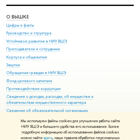
О ВЫШКЕ
ОБ
Цифры и факты
Ли
Руководство и структура
Дов
Устойчивое развитие в НИУ ВШЭ
Ол
Преподаватели и сотрудники
При
Корпуса и общежития
Вы
Закупки
При
Обращения граждан в НИУ ВШЭ
Ас
Фонд целевого капитала
До
Противодействие коррупции
Цен
Сведения о доходах, расходах, об имуществе и
Би
обязательствах имущественного характера
Об
Сведения об образовательной организации
Обр
Людям с ограниченными возможностями здоровья
Мы используем файлы cookies для улучшения работы сайта
Единая платежная страница
НИУ ВШЭ и большего удобства его использования. Более
подробную информацию об использовании файлов cookies
Работа в Вышке
можно найти
здесь
, наши правила обработки персональных