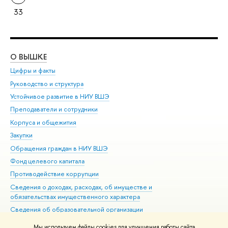
33
О ВЫШКЕ
ОБ
Цифры и факты
Ли
Руководство и структура
Дов
Устойчивое развитие в НИУ ВШЭ
Ол
Преподаватели и сотрудники
При
Корпуса и общежития
Вы
Закупки
При
Обращения граждан в НИУ ВШЭ
Ас
Фонд целевого капитала
До
Противодействие коррупции
Цен
Сведения о доходах, расходах, об имуществе и
Би
обязательствах имущественного характера
Об
Сведения об образовательной организации
Обр
Людям с ограниченными возможностями здоровья
Мы используем файлы cookies для улучшения работы сайта