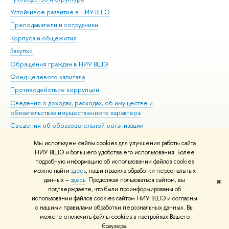
Устойчивое развитие в НИУ ВШЭ
Ол
Преподаватели и сотрудники
При
Корпуса и общежития
Вы
Закупки
При
Обращения граждан в НИУ ВШЭ
Ас
Фонд целевого капитала
До
Противодействие коррупции
Цен
Сведения о доходах, расходах, об имуществе и
Би
обязательствах имущественного характера
Об
Сведения об образовательной организации
Обр
Людям с ограниченными возможностями здоровья
Мы используем файлы cookies для улучшения работы сайта
Единая платежная страница
НИУ ВШЭ и большего удобства его использования. Более
подробную информацию об использовании файлов cookies
Работа в Вышке
можно найти
здесь
, наши правила обработки персональных
данных –
здесь
. Продолжая пользоваться сайтом, вы
✖
Редактору
подтверждаете, что были проинформированы об
© НИУ ВШЭ 1993–2026
Адреса и контакты
Условия использования
использовании файлов cookies сайтом НИУ ВШЭ и согласны
с нашими правилами обработки персональных данных. Вы
материалов
Политика конфиденциальности
Карта сайта
можете отключить файлы cookies в настройках Вашего
Шрифты HSE Sans и HSE Slab разработаны в
Школе дизайна НИУ ВШЭ
браузера.