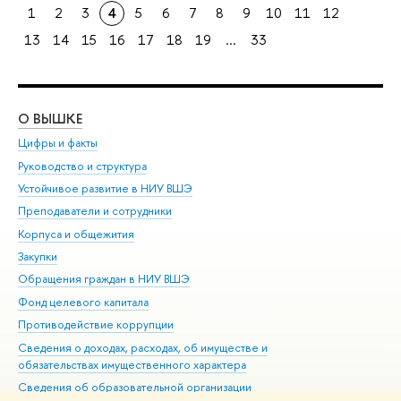
1
2
3
4
5
6
7
8
9
10
11
12
13
14
15
16
17
18
19
...
33
О ВЫШКЕ
ОБ
Цифры и факты
Ли
Руководство и структура
Дов
Устойчивое развитие в НИУ ВШЭ
Ол
Преподаватели и сотрудники
При
Корпуса и общежития
Вы
Закупки
При
Обращения граждан в НИУ ВШЭ
Ас
Фонд целевого капитала
До
Противодействие коррупции
Цен
Сведения о доходах, расходах, об имуществе и
Би
обязательствах имущественного характера
Об
Сведения об образовательной организации
Обр