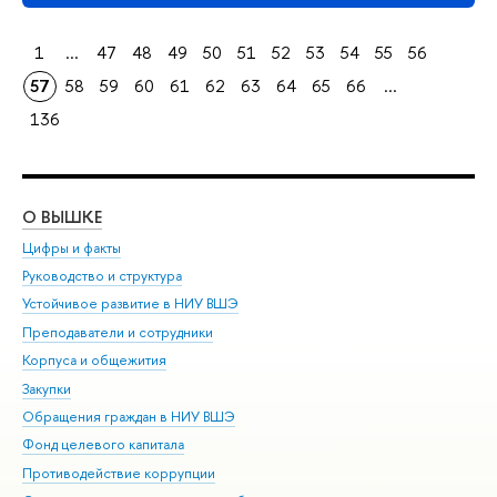
1
...
47
48
49
50
51
52
53
54
55
56
57
58
59
60
61
62
63
64
65
66
...
136
О ВЫШКЕ
ОБ
Цифры и факты
Ли
Руководство и структура
Дов
Устойчивое развитие в НИУ ВШЭ
Ол
Преподаватели и сотрудники
При
Корпуса и общежития
Вы
Закупки
При
Обращения граждан в НИУ ВШЭ
Ас
Фонд целевого капитала
До
Противодействие коррупции
Цен